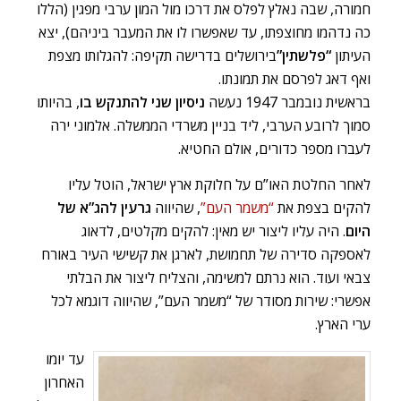
חמורה, שבה נאלץ לפלס את דרכו מול המון ערבי מפגין (הללו
כה נדהמו מחוצפתו, עד שאפשרו לו את המעבר ביניהם), יצא
העיתון
“פלשתין”
בירושלים בדרישה תקיפה: להגלותו מצפת
ואף דאג לפרסם את תמונתו.
בראשית נובמבר 1947 נעשה
ניסיון שני להתנקש בו
, בהיותו
סמוך לרובע הערבי, ליד בניין משרדי הממשלה. אלמוני ירה
לעברו מספר כדורים, אולם החטיא.
לאחר החלטת האו”ם על חלוקת ארץ ישראל, הוטל עליו
להקים בצפת את
“משמר העם”
, שהיווה
גרעין להג”א של
היום
. היה עליו ליצור יש מאין: להקים מקלטים, לדאוג
לאספקה סדירה של תחמושת, לארגן את קשישי העיר באורח
צבאי ועוד. הוא נרתם למשימה, והצליח ליצור את הבלתי
אפשרי: שירות מסודר של “משמר העם”, שהיווה דוגמא לכל
ערי הארץ.
עד יומו
האחרון