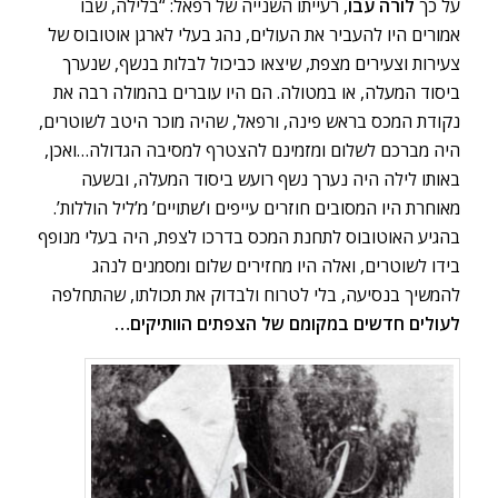
על כך
לורה עבו
, רעייתו השנייה של רפאל: “בלילה, שבו
אמורים היו להעביר את העולים, נהג בעלי לארגן אוטובוס של
צעירות וצעירים מצפת, שיצאו כביכול לבלות בנשף, שנערך
ביסוד המעלה, או במטולה. הם היו עוברים בהמולה רבה את
נקודת המכס בראש פינה, ורפאל, שהיה מוכר היטב לשוטרים,
היה מברכם לשלום ומזמינם להצטרף למסיבה הגדולה…ואכן,
באותו לילה היה נערך נשף רועש ביסוד המעלה, ובשעה
מאוחרת היו המסובים חוזרים עייפים ו’שתויים’ מ’ליל הוללות’.
בהגיע האוטובוס לתחנת המכס בדרכו לצפת, היה בעלי מנופף
בידו לשוטרים, ואלה היו מחזירים שלום ומסמנים לנהג
להמשיך בנסיעה, בלי לטרוח ולבדוק את תכולתו, שהתחלפה
לעולים חדשים במקומם של הצפתים הוותיקים…