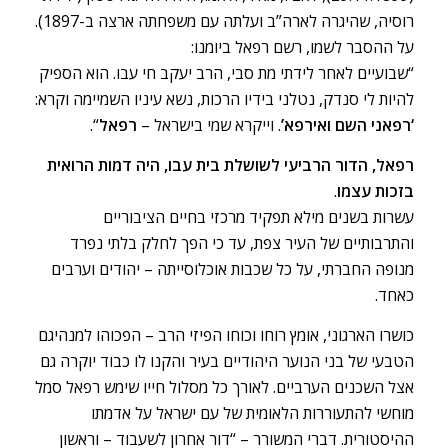
רוסיה, שהיגרה לארה”ב ועלתה עם משפחתה ארצה ב-1897).
על ההסבר לשמו, רשם רפאל ביומנו:
“שבועיים לאחר לידתי מת סבי, הרב יעקב חי עבו. הוא הספיק
להיות לי סנדק, נטלני בידיו הרכות, נשא עיניו השמיימה וקרא:
‘רפאני השם ואירפא’
. וייקרא שמי בישראל –
רפאל
“.
רפאל, הדור הרביעי לשושלת בית עבו, היה דמות הרואית
בזכות עצמו
.
עשרות בשנים מילא תפקיד מרכזי בחיים הציבוריים
והתרבותיים של העיר צפת, עד כי הפך לחלק בלתי נפרד
מנופה החברתי, על כל שכבות אוכלוסייתה – יהודים וערבים
כאחד.
כושרו הארגוני, אומץ רוחו וכוחו הפיזי הרב – הפכוהו למנהיגם
הטבעי של בני הנוער היהודיים בעיר והקנו לו כבוד יוקרה גם
אצל השכנים הערביים. לאורך כל מסלול חייו שימש רפאל סמל
מוחשי להתעוררות הלאומית של עם ישראל על אדמתו
ההיסטורית. דברי המשורר – “דור אחרון לשעבוד – וראשון