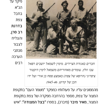
פיקד על
הג”א
בחבל
צפת
בדרגת
רב סרן
,
והצליח
לצבור
מכתבי
הערכה
רבים
חברים באגודת הציידים. מימין לשמאל יושבים רפאל
עבו וזלץ. עומדים מאחוריהם משמאל לימין דוקטור
ציפרוני (הרופא של צפת) באמצע פסח בן אורי ועל ידו
הבן של קדוש. 1945-46
מהממונים עליו. על פעולותיו כמפקד “משמר העם” בתקופת
המצור על צפת, מספר בהרחבה מפקדה של צפת בתקופת
המצור,
מאיר מיבר
(מיברג), בספרו
“בצל המצודה”
: “איש