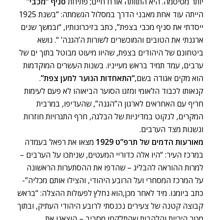
יותר מסיסמה. היא התוותה אורח חיים; פתיחת
סניף “מכבי”
הייתה עוד אחת מאבני הדרך במסלול הגשמתה: “בשנת 1925
ייסדתי את סניף מכבי בצפת”, כתב בזיכרונותיו, “ובמשך שנים
ארגנתי את הטובים והמוכשרים לשורות ה’הגנה’ “. נושא
ביטחונם של היהודים בצפת, שהיוו מיעוט מבוטל בתוך ים של
ערבים, עמד תמיד בראש מעייניו. בשנות העשרים המוקדמות
הוא מקים אגודה בשם,
“התאחדות הנוער למען צפת”
.
קנאותו לכבוד הלאומי ומזגו הסוער הביאוהו לא פעם לעימות
חריף עם האחראים לארגון ה”הגנה”, שהעדיפו, במרבית
המקרים, לנקוט במדיניות של הבלגה, חרף התגרויות חוזרות
ונשנות מצד הערבים.
מאורעות הדמים של תרפ”ט
1929
מצאו את רפאל בעמדה
במרכז העיר: “היו אלה כדוריי המעטים, שניתכו על הערבים –
למרות ההוראה להבליג – שהדפו את ההסתערות הראשונה
על המרכז המסחרי ועל הרובע היהודי, והצילו אותם מכליה”-
כתב ביומנו. מיד לאחר מכן,הוא נחלץ לפעולות ההצלה: “בראש
קבוצה קטנה של צעירים נכנסתי לרובע היהודי העתיק, ובתוך
מטר היריות והלהבות שהתלקחו מסביב – הוצאנו את