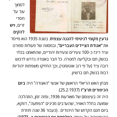
לסמוך
עוד על
חסדי
זרים,
ויש
להקים
גרעין מקומי לגיטימי להגנה עצמית
. בשנת 1935 הוא מייסד
את
“אגודת הציידים העבריים”
, ובמסווה של פעולות ספורט
וציד ריכז כ-100 צעירים וצעירות יהודיים, שהתאמנו בגלוי
בנשק חם ובקליעה למטרה. כל חבר באגודה נדרש לרכוש
רובה ציד (על פי רוב אוטומטי), וכך החזיקו משפחות יהודיות
רבות בנשק חם ברשיון.
מבחן האש הריאלי הראשון של אנשי “האגודה” היה
ביום
הכיפורים תרצ”ז
(25.2.1937).
היה זה בעיצומם של מאורעות 1936, ומזה זמן, התהלכה
שמועה בחלל האוויר, שהערבים מכינים “הפתעה”, דווקא,
ביום חגם הקדוש של היהודים . (כעבור 36 שנה חוזרת
ההיסטוריה על עצמה
במלחמת יום הכיפורים ב- 1973
).