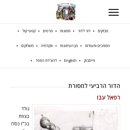
מבזקים
דור לדור
תמונות
סרטים
קטעי קול
מסמכים ותעודות
מן העיתונות
אקדמיה
משחקים
פייסבוק
English
להורדת הספר
הדור הרביעי למסורת
רפאל עבו
נולד
בצפת
בכ”ז כסלו