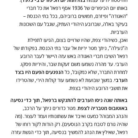
באותו יום הכיפורים של 1936 אסף רפאל את כל חברי
“האגודה” ופיזרם, חמושים ברוביהם, בכל בתי הכנסת –
בעיקר באלה, שברובע היהודי העתיק, שגבל עם השכונות
הערביות.
ואכן, כשיהודי צפת, שהיו שרויים בצום, הגיעו לתפילת
ה”נעילה”, ניתך מטר יריות אל עבר בתי הכנסת. בפקודתו של
רפאל השיבו חברי האגודה באש עזה היישר לעבר הרובע
הערבי. עד מהרה נשמעו משם זעקות שבר, והיריות פסקו.
למחרת התברר, שלא כמקובל, כל
הנפגעים הפעם היו בצד
הערבי
. במשך שבועות לא נשמעו עוד קולות הירי, שהטרידו
את תושבי הרובע היהודי בצפת.
באותה שנה ניסו הערבים להתנקש ברפאל, תוך כדי נסיעה
באוטובוס מטבריה לצפת
. מטר כדורים ניתך על הרכב,
והנהג המבוהל כמעט ואיבד את עשתונותיו ועמד לעצור. (מה
שהיה גורם לטבח בקרב הנוסעים). רק הודות לקור רוחו של
רפאל, שאילץ את הנהג להמשיך בנסיעה, תוך כדי הגשת עזרה