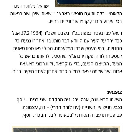
ישראל. מלות ההמנון
הלאומי –
“להיות עם חופשי בארצנו”
, שאותן שינן ושר בגאווה
בכל אירוע ציבורי, קרמו עור וגידים בחייו.
רפאל עבו נפטר בצפת בכ”ד בשבט תשכ”ד (7.2.1964). אבל
כבד ירד על העיר עם היוודע דבר מותו. בזו אחר זו ננעלו כל
החנויות, ובתי העסק שבתו ממלאכתם. הכול יצאו ספונטאנית
למסע ההלוויה. פקודיו בהג”א, שהסכינו לראותו בראש כל
מצעד, התייצבו הפעם, בלי צו קריאה, וליוו רכוני ראש את
ארונו. עיר שלמה יצאה לחלוק כבוד אחרון לאחד מיקירי בניה.
צאצאיו
:
מאשתו הראשונה,
אנה וירג’יניה מרקדס
, שני בנים –
יוסף
וצבי
. מנישואיו השניים {עם
לורה הררי
) – בת,
עצמונה.
עם פטירתו עברה מסורת ל”ג בעומר
לבנו הבכור, יוסף
.