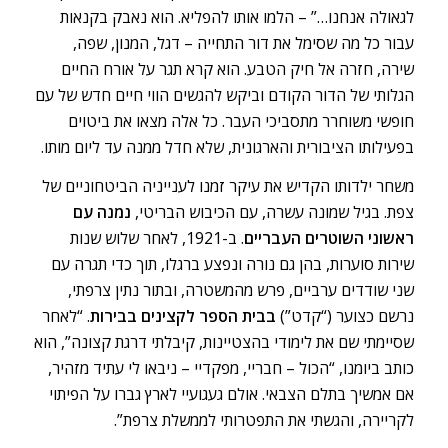
לגאולה אנחנו…” – הלמו אותו להפליא. הוא נאבק בקנאות
עבור כל מה שסימל את דור התחייה – דגל, המנון, שפה,
שירה, חזרה אל חיק הטבע. הוא קרא תגר על אורח החיים
הגלותי של הדור הקודם וביקש להגשים הווי חיים חדש של עם
חופשי משוחרר מתסביכי העבר. כל אלה מצאו את ביטוים
בפעילותו הציבורית והארגונית, שלא חדל ממנה עד ליום מותו.
משחר ילדותו הקדיש את עיקר זמנו לענייניה הביטחוניים של
צפת. בגיל שמונה עשרה, עם הכיבוש הבריטי,
נמנה עם
ראשוני השוטרים העבריים
. ב-1921, לאחר שלוש שנות
שירות סוערות, בהן גם נורה ונפצע ברגלו, תוך כדי תגרה עם
שני שודדים ערביים, פרש מהמשטרה, ובתור נתין צרפתי,
נרשם כצוער (“קדט”)
בבית הספר לקצינים בבירות
. “לאחר
שסיימתי שם את לימודי בהצטיינות, קיבלתי דרגת קצונה”, הוא
כותב ביומנו, “הכול – חבריי, מפקדיי – ניבאו לי עתיד מזהיר,
אם אמשיך בתלם הצבאי. אולם געגועיי לארץ גברו על הפיתוי
לקריירה, והגשתי את התפטרותי לממשלת צרפת”.